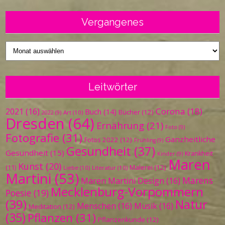
Vergangenes
Vergangenes
Leitwörter
Corona
(18)
2021
(16)
Buch
(14)
Bücher
(12)
Art
(10)
2022
(9)
Dresden
(64)
Ernährung
(21)
Foto
(9)
Fotografie
(31)
Ganzheitliche
Fotos 2022
(12)
Frühling
(9)
Gesundheit
(37)
Gesundheit
(15)
Krankheit
Kinder
(9)
Maren
Kunst
(20)
Malerei
(12)
(11)
Liebe
(10)
Literatur
(10)
Martini
(53)
Marens
Maren Martini Design
(16)
Mecklenburg-Vorpommern
Poesie
(19)
(39)
Natur
Menschen
(16)
Musik
(16)
Meditation
(12)
(35)
Pflanzen
(31)
Pflanzenkunde
(12)