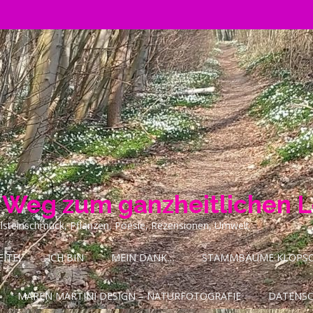
n Weg zum ganzheitlichen 
ilsteinschmuck, Pflanzen, Poesie, Rezensionen, Umwelt
ITE!
ICH BIN
MEIN DANK…
STAMMBÄUME KLOPSCH
MAREN MARTINI DESIGN – NATURFOTOGRAFIE
DATENS