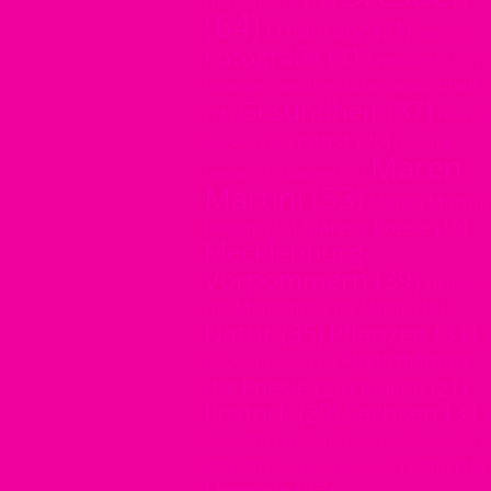
(12)
(64)
Ernährung
(21)
Foto
(9)
Fotografie
(31)
Fotos 2022
(12)
Ganzheitliche Gesundheit
Frühling
(9)
Gesundheit
(37)
(15)
Kinder
(9
Kunst
(20)
Krankheit
(11)
Liebe
(10)
Maren
Malerei
(12)
Literatur
(10)
Martini
(53)
Maren Martini
Marens Poesie
(19)
Design
(16)
Mecklenburg-
Vorpommern
(39)
Meditatio
Menschen
(16)
Musik
(16)
(12)
Natur
(35)
Pflanzen
(31)
Phytotherapie
Pflanzenkunde
(12)
Poesie
(26)
Reisen
(21)
(19)
Sachsen
(31)
Rostock
(29)
Seele
(11)
Teneriffa
Tai Chi
(10)
Teneriffa
(9)
Tessin
(15)
2023
(11)
Teneriffa im Januar
(9)