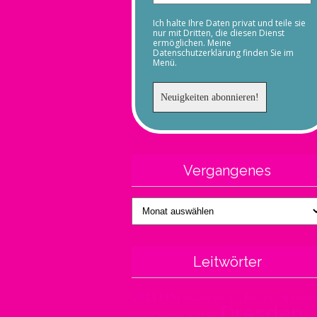
Ich halte Ihre Daten privat und teile sie
nur mit Dritten, die diesen Dienst
ermöglichen. Meine
Datenschutzerklärung finden Sie im
Menü.
Vergangenes
Vergangenes
Leitwörter
2021
(16)
Buch
(14)
Büche
Art
(10)
2022
(9)
Dresden
Corona
(18)