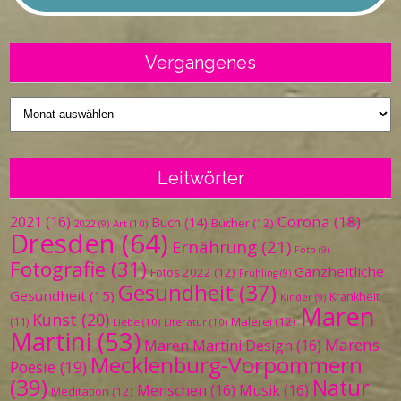
Vergangenes
Vergangenes
Leitwörter
Corona
(18)
2021
(16)
Buch
(14)
Bücher
(12)
Art
(10)
2022
(9)
Dresden
(64)
Ernährung
(21)
Foto
(9)
Fotografie
(31)
Ganzheitliche
Fotos 2022
(12)
Frühling
(9)
Gesundheit
(37)
Gesundheit
(15)
Krankheit
Kinder
(9)
Maren
Kunst
(20)
Malerei
(12)
(11)
Liebe
(10)
Literatur
(10)
Martini
(53)
Marens
Maren Martini Design
(16)
Mecklenburg-Vorpommern
Poesie
(19)
(39)
Natur
Menschen
(16)
Musik
(16)
Meditation
(12)