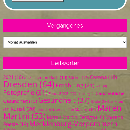
Vergangenes
Vergangenes
Leitwörter
Corona
(18)
2021
(16)
Buch
(14)
Bücher
(12)
Art
(10)
2022
(9)
Dresden
(64)
Ernährung
(21)
Foto
(9)
Fotografie
(31)
Ganzheitliche
Fotos 2022
(12)
Frühling
(9)
Gesundheit
(37)
Gesundheit
(15)
Krankheit
Kinder
(9)
Maren
Kunst
(20)
Malerei
(12)
(11)
Liebe
(10)
Literatur
(10)
Martini
(53)
Marens
Maren Martini Design
(16)
Mecklenburg-Vorpommern
Poesie
(19)